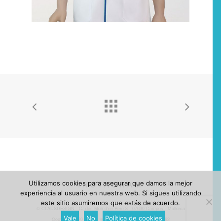
Utilizamos cookies para asegurar que damos la mejor
INSTAGRAM
experiencia al usuario en nuestra web. Si sigues utilizando
este sitio asumiremos que estás de acuerdo.
© CLAUSDESIGN · C/ des Molí d'en Pere 3 · 07630 Campos · Mallorca
Vale
No
Política de cookies
Copyright 2020 ·
aviso legal
·
privacidad
+34 633 666 062